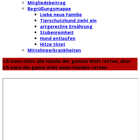
Mitgliedsbeitrag
Begrüßungsmappe
Liebe neue Familie
Tierschutzhund zieht ein
artgerechte Ernährung
Stubenreinheit
Hund entlaufen
Hitze tötet
Mittelmeerkrankheiten
Ich kann nicht alle Hunde der ganzen Welt retten, aber
ich kann die ganze Welt eines Hundes retten